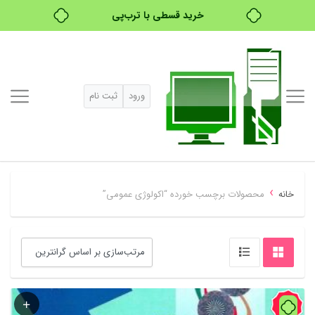
خرید قسطی با ترب‌پی
ورود
ثبت نام
›
خانه
محصولات برچسب خورده “اکولوژی عمومی”
90%