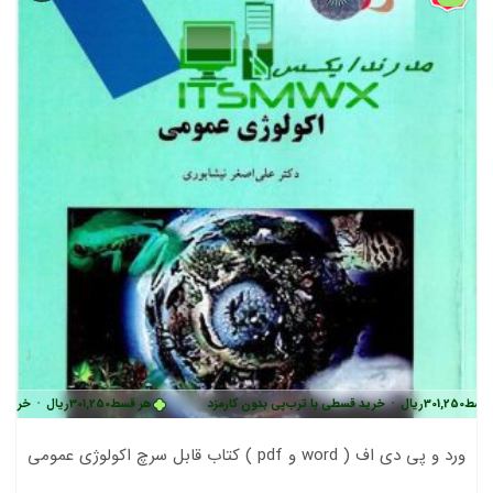
قسط
301,250
ریال
•
خرید قسطی با ترب‌پی بدون کارمزد
هر قسط
301,250
ریال
•
خرید قس
ورد و پی دی اف ( word و pdf ) کتاب قابل سرچ اکولوژی عمومی