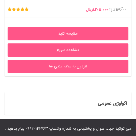
قیمت
قیمت
12,250,000
1,205,000
ریال
امتیاز
اصلی
فعلی
5.00
از 5
12,250,000ریال
1,205,000ریال
مقایسه کنید
بود.
است.
مشاهده سریع
افزدون به علاقه مندی ها
اکولوژی عمومی
می توانید جهت سوال و پشتیبانی به شماره واتساپ 09920146763 پیام بدهید .