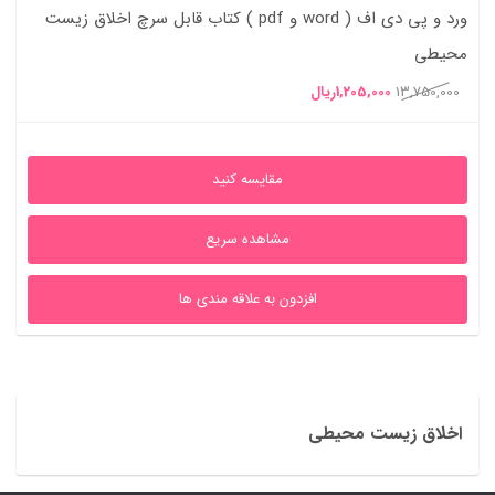
ورد و پی دی اف ( word و pdf ) کتاب قابل سرچ اخلاق زیست
محیطی
قیمت
قیمت
13,750,000
1,205,000
ریال
اصلی
فعلی
13,750,000ریال
1,205,000ریال
مقایسه کنید
بود.
است.
مشاهده سریع
افزدون به علاقه مندی ها
اخلاق زیست محیطی