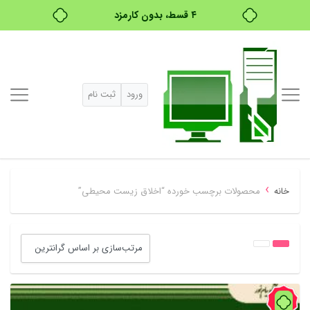
۴ قسط، بدون کارمزد
بدون ضامن، بدون سود
خرید قسطی با ترب‌پی
ورود
ثبت نام
›
خانه
محصولات برچسب خورده “اخلاق زیست محیطی”
91%