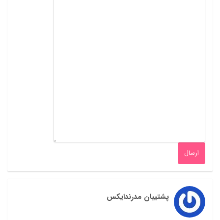
پشتیبان مدرندایکس