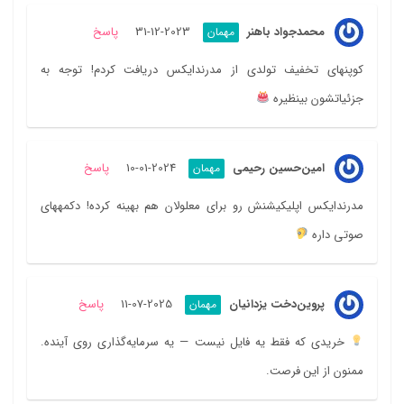
محمدجواد باهنر
2023-12-31
پاسخ
مهمان
کوپنهای تخفیف تولدی از مدرندایکس دریافت کردم! توجه به
جزئیاتشون بینظیره
امین‌حسین رحیمی
2024-01-10
پاسخ
مهمان
مدرندایکس اپلیکیشنش رو برای معلولان هم بهینه کرده! دکمههای
صوتی داره
پروین‌دخت یزدانیان
2025-07-11
پاسخ
مهمان
خریدی که فقط یه فایل نیست — یه سرمایه‌گذاری روی آینده.
ممنون از این فرصت.