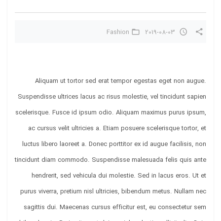
Fashion
2019-08-03
Aliquam ut tortor sed erat tempor egestas eget non augue.
Suspendisse ultrices lacus ac risus molestie, vel tincidunt sapien
scelerisque. Fusce id ipsum odio. Aliquam maximus purus ipsum,
ac cursus velit ultricies a. Etiam posuere scelerisque tortor, et
luctus libero laoreet a. Donec porttitor ex id augue facilisis, non
tincidunt diam commodo. Suspendisse malesuada felis quis ante
hendrerit, sed vehicula dui molestie. Sed in lacus eros. Ut et
purus viverra, pretium nisl ultricies, bibendum metus. Nullam nec
sagittis dui. Maecenas cursus efficitur est, eu consectetur sem