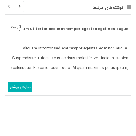
نوشته‌های مرتبط
03
آگوست
Aliquam ut tortor sed erat tempor egestas eget non augue.
Aliquam ut tortor sed erat tempor egestas eget non augue.
Suspendisse ultrices lacus ac risus molestie, vel tincidunt sapien
scelerisque. Fusce id ipsum odio. Aliquam maximus purus ipsum,
ac cursus velit ultricies a. Etiam posuere scelerisque tortor, et
نمایش بیشتر
luctus libero laoreet a. Donec porttitor ex id augue facilisis, non
tincidunt diam commodo. Suspendisse malesuada felis […]